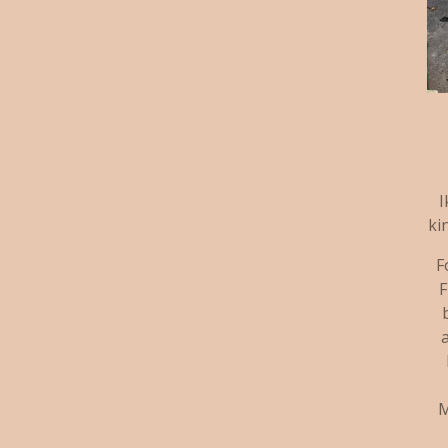
I
ki
F
F
a
M