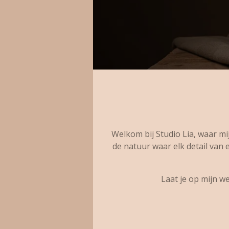
Welkom bij Studio Lia, waar mi
de natuur waar elk detail van 
Laat je op mijn w